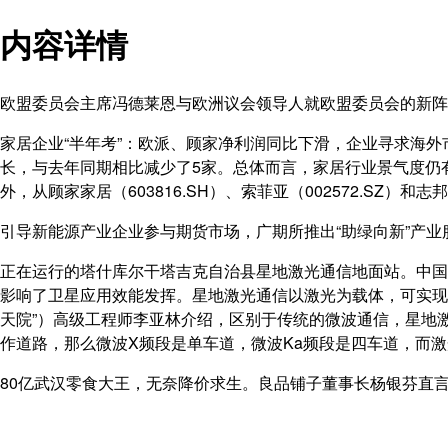
内容详情
欧盟委员会主席冯德莱恩与欧洲议会领导人就欧盟委员会的新阵
家居企业“半年考”：欧派、顾家净利润同比下滑，企业寻求海外
长，与去年同期相比减少了5家。总体而言，家居行业景气度仍有
外，从顾家家居（603816.SH）、索菲亚（002572.SZ）
引导新能源产业企业参与期货市场，广期所推出“助绿向新”产业
正在运行的塔什库尔干塔吉克自治县星地激光通信地面站。中国
影响了卫星应用效能发挥。星地激光通信以激光为载体，可实现
天院”）高级工程师李亚林介绍，区别于传统的微波通信，星地
作道路，那么微波X频段是单车道，微波Ka频段是四车道，而
80亿武汉零食大王，无奈降价求生。良品铺子董事长杨银芬直言，