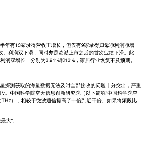
上半年有13家录得营收正增长，但仅有9家录得归母净利润净增
现营收、利润双下滑，同时亦是欧派上市之后的首次业绩下滑。此
和净利润双增长，分别为3.91%和13%，家居行业恢复不及预期。
星探测获取的海量数据无法及时全部接收的问题十分突出，严重
段。中国科学院空天信息创新研究院（以下简称“中国科学院空
THz），相较于微波通信提高了十倍到近千倍。如果将频段比
最大”。